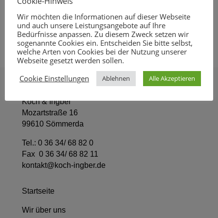
Cookie-Hinweis
Sömmerda
Wir möchten die Informationen auf dieser Webseite
und auch unsere Leistungsangebote auf Ihre
Neueste Kommentare
Bedürfnisse anpassen. Zu diesem Zweck setzen wir
sogenannte Cookies ein. Entscheiden Sie bitte selbst,
welche Arten von Cookies bei der Nutzung unserer
Webseite gesetzt werden sollen.
Cookie Einstellungen
Ablehnen
Alle Akzeptieren
Ingenieurbüro für Haustechnik
Koch & Ingber
Mozartstraße 16
99610 Sömmerda
Tel.:
0 36 34/ 68 82 0
Fax 0 36 34/ 68 82 11
kontakt@koch-ingber.de
Startseite
Wir über uns