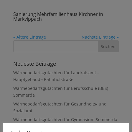
Sanierung Mehrfamilienhaus Kirchner in
Markvippach
« Ältere Einträge
Nächste Einträge »
Neueste Beiträge
Wärmebedarfsgutachten für Landratsamt –
Hauptgebäude Bahnhofstraße
Wärmebedarfsgutachten für Berufsschule (BBS)
Sömmerda
Wärmebedarfsgutachten für Gesundheits- und
Sozialamt
Wärmebedarfsgutachten für Gymnasium Sömmerda
Wärmebedarfsgutachten für Einsteinschule