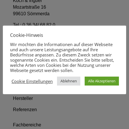
Koch & Ingber
Mozartstraße 16
99610 Sömmerda
Tel.:
0 36 34/ 68 82 0
Fax 0 36 34/ 68 82 11
Cookie-Hinweis
kontakt@koch-ingber.de
Wir möchten die Informationen auf dieser Webseite
und auch unsere Leistungsangebote auf Ihre
Startseite
Bedürfnisse anpassen. Zu diesem Zweck setzen wir
sogenannte Cookies ein. Entscheiden Sie bitte selbst,
welche Arten von Cookies bei der Nutzung unserer
Wir über uns
Webseite gesetzt werden sollen.
Leistungsbild
Cookie Einstellungen
Ablehnen
Alle Akzeptieren
Fachbereiche
Hersteller
Referenzen
Fachbereiche