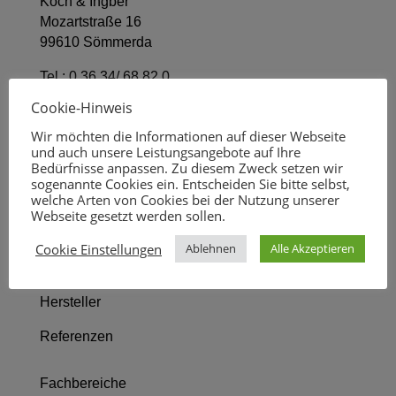
Koch & Ingber
Mozartstraße 16
99610 Sömmerda
Tel.:
0 36 34/ 68 82 0
Fax 0 36 34/ 68 82 11
Cookie-Hinweis
kontakt@koch-ingber.de
Wir möchten die Informationen auf dieser Webseite
und auch unsere Leistungsangebote auf Ihre
Startseite
Bedürfnisse anpassen. Zu diesem Zweck setzen wir
sogenannte Cookies ein. Entscheiden Sie bitte selbst,
welche Arten von Cookies bei der Nutzung unserer
Wir über uns
Webseite gesetzt werden sollen.
Leistungsbild
Cookie Einstellungen
Ablehnen
Alle Akzeptieren
Fachbereiche
Hersteller
Referenzen
Fachbereiche