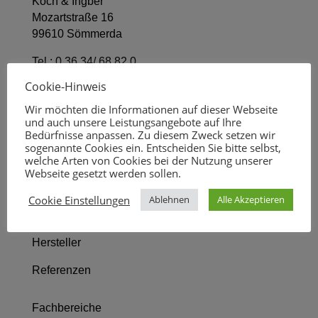
Koch & Ingber
Mozartstraße 16
99610 Sömmerda
Tel.:
0 36 34/ 68 82 0
Fax 0 36 34/ 68 82 11
Cookie-Hinweis
kontakt@koch-ingber.de
Wir möchten die Informationen auf dieser Webseite
und auch unsere Leistungsangebote auf Ihre
Startseite
Bedürfnisse anpassen. Zu diesem Zweck setzen wir
sogenannte Cookies ein. Entscheiden Sie bitte selbst,
welche Arten von Cookies bei der Nutzung unserer
Wir über uns
Webseite gesetzt werden sollen.
Leistungsbild
Cookie Einstellungen
Ablehnen
Alle Akzeptieren
Fachbereiche
Hersteller
Referenzen
Fachbereiche