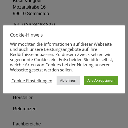
Koch & Ingber
Mozartstraße 16
99610 Sömmerda
Tel.:
0 36 34/ 68 82 0
Fax 0 36 34/ 68 82 11
Cookie-Hinweis
kontakt@koch-ingber.de
Wir möchten die Informationen auf dieser Webseite
und auch unsere Leistungsangebote auf Ihre
Startseite
Bedürfnisse anpassen. Zu diesem Zweck setzen wir
sogenannte Cookies ein. Entscheiden Sie bitte selbst,
welche Arten von Cookies bei der Nutzung unserer
Wir über uns
Webseite gesetzt werden sollen.
Leistungsbild
Cookie Einstellungen
Ablehnen
Alle Akzeptieren
Fachbereiche
Hersteller
Referenzen
Fachbereiche